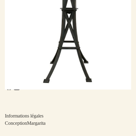
Galerie
1 rue des Taillandiers
75011 Paris
Heures d'ouverture
Lun. - Jeu. sur rendez-vous
Ven - Sam. 11h00 - 19h00
Suivez notre actualité
Informations légales
Conception
Margarita