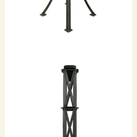
LIBERTÉ
Tour lumineuse
Contact
+33 (0) 675 11 31 57
contact@adam-steiner.com
Nous écrire